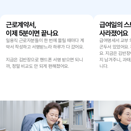
근로계약서,
급여일의 스
이제 5분이면 끝나요
사라졌어요
일용직 근로자분들이 한 번에 몰릴 때마다 계
급여명세서 교부 
약서 작성하고 서명받느라 하루가 다 갔어요.
곤두서 있었어요.
요. 지금은 김반
지금은 김반장으로 핸드폰 서명 받으면 되니
지 남겨주니, 과태
까, 정말 비교도 안 되게 편해졌어요.
니다.